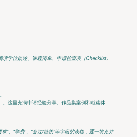
”板块。仔细阅读学位描述、课程清单、申请检查表（Checklist）
。
生作品）。这里充满申请经验分享、作品集案例和就读体
品集要求”、“学费”、“备注/链接”等字段的表格，逐一填充并